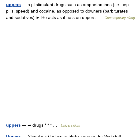
uppers
— n pl stimulant drugs such as amphetamines (i.e. pep
pills, speed) and cocaine, as opposed to downers (barbiturates
and sedatives) ► He acts as if he s on uppers …
Contemporary slang
uppers
— ➡ drugs * * * …
Universalium
Uppers
— Stimulans (fachsprachlich); erregender Wirkstoff;