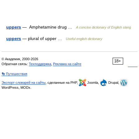
uppers
— Amphetamine drug …
A concise dictionary of English slang
uppers
— plural of upper …
Useful english dictionary
© Академик, 2000-2026
18+
Обратная связь:
Техподдержка
,
Реклама на сайте
👣 Путешествия
Экспорт словарей на сайты
, сделанные на PHP,
Joomla,
Drupal,
WordPress, MODx.