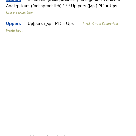
Analeptikum (fachsprachlich) * * * Up|pers 〈[ʌ̣p ] Pl.〉 = Ups …
Universal-Lexikon
Uppers
— Up|pers 〈[ʌ̣p ] Pl.〉 = Ups …
Lexikalische Deutsches
Wörterbuch