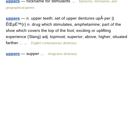
uppers
— nickname for stimulants …
Eponyms, nicknames, and
geographical games
uppers
— n. upper teeth; set of upper dentures upÂ·per ||
ÊŒpÉ™(r) n. drug which stimulates, amphetamine; part of the
shoe which covers the top of the foot; exciting or uplifting
experience (Slang) adj. topmost; superior; above, higher; situated
farther… …
English contemporary dictionary
uppers
— supper …
Anagrams dictionary